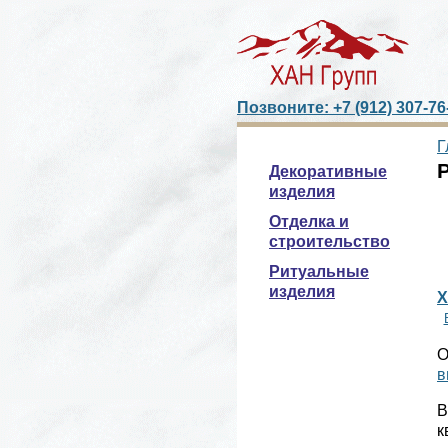
Позвоните: +7 (912) 307-76
Г
Декоративные
изделия
Отделка и
строительство
Ритуальные
изделия
X
О
в
В
к