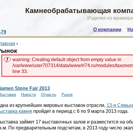
Камнеобрабатывающая компа
Изделия из мрамора
О компании
На
-79
Main menu
лавная
›
Рынок
warning: Creating default object from empty value in
/var/www/user707314/data/www/rl74.ru/modules/taxonom
line 33.
iamen Stone Fair 2013
Выставки
Новости
Отрасль
Рынок
дна из крупнейших мировых выставок отрасли,
13-я Сямын
ыставка камня
пройдет в период с 6 по 9 марта 2013 года.
ыставка займет 17 выставочных залов и разместится на о
в.м. По предварительным подсчетам, в 2013 году число экап