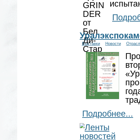
испыта
Подроб
Уралэкспокам
Выставки
Новости
Отрас
Про
вто
«Ур
про
год
тра
Подробнее...