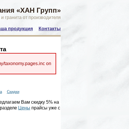
ния «ХАН Групп»
 и гранита от производителя
ша продукция
Контакты
та
y/taxonomy.pages.inc on
а
Скидки
редлагаем Вам скидку 5% на
 разделе
Цены
прайсы уже с