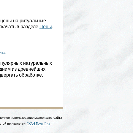
 цены на ритуальные
скачать в разделе
Цены
.
ита
опулярных натуральных
одним из древнейших
вергать обработке.
 полное использование материалов сайта
ртой не является.
"ХАН Групп" на