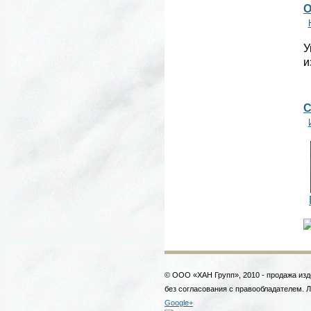
О
У
и
С
© ООО «ХАН Групп», 2010 - продажа изд
без согласования с правообладателем. 
Google+