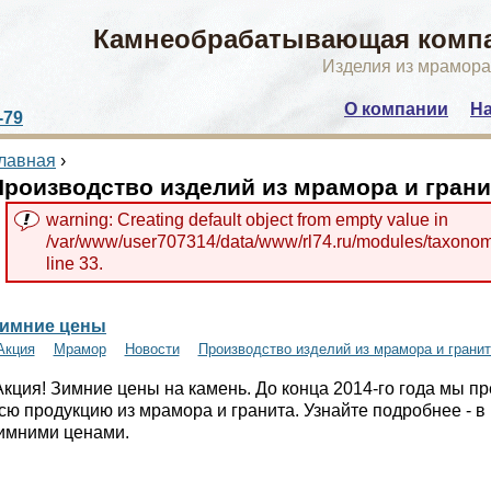
Камнеобрабатывающая компа
Изделия из мрамора
О компании
На
-79
Main menu
лавная
›
Производство изделий из мрамора и грани
warning: Creating default object from empty value in
/var/www/user707314/data/www/rl74.ru/modules/taxonom
line 33.
имние цены
Акция
Мрамор
Новости
Производство изделий из мрамора и гранит
кция! Зимние цены на камень. До конца 2014-го года мы п
сю продукцию из мрамора и гранита. Узнайте подробнее - в
имними ценами.